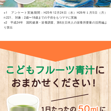
島
リピーター
※1 アンケート実施期間：H25年12月24日（水）H26年１月5日（月）
n:221、 対象：2歳〜18歳までの子供をもつママに実施
2018年12月3日
※2 平成24年 国民健康・栄養調査、第6次日本人の栄養所要量の活用編よ
★★★★★
り算出
利用歴：6ヶ月目
野菜嫌いの娘に少しでも栄養を補いたくて始めました。
最初はあまり乗り気ではありませんでしたが、少しずつ
飲み慣れていき、今では夕食後に毎日忘れずに飲んでい
ます。
私も試飲しましたが、とても飲みやすかったで
す。栄養の補助として、とても始めやすいですし、味も
いいと思います。
yytaro
リピーター
2018年12月2日
★★★★★
利用歴：12ヶ月目