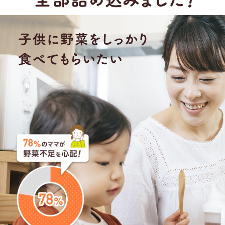
毎日ヨーグルトに混ぜて、食べています。
最近は黄色や
赤が大好きでしたが、緑の美味しさも思い出したよう
で、緑を2.3日連続で食べています。
うっちー
リピーター
2018年12月12日
★★★★
利用歴：6ヶ月目
こどもフルーツ青汁は毎日朝ごはんの時とお風呂上がり
に一日2杯飲んでいます！
少食な子で、ずっと栄養が足
りないかなって不安がありましたが、こどもフルーツ青
汁とカルシウムグミのおかげで、栄養補給が出来て私自
身の不安も軽減されました。
これからも続けていきたい
と思います。よろしくお願いします！
とゎこ。
リピーター