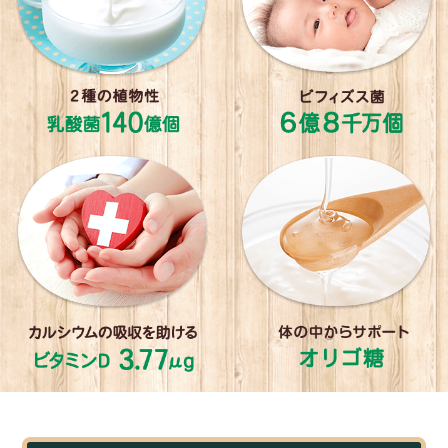
はなちゅん
リピーター
2018年11月22日
★★★★★
利用歴：6ヶ月目
野菜嫌いで栄養面が心配ではじめました。青汁、という
と嫌な顔されていましたが牛乳がだいすきでまぜるとと
っても飲みやすく毎日ごくごく飲んでくれててとてもい
いです(^_^)！
これからの時期に乳酸菌の活躍に期待大
です！
にーの
リピーター
2018年11月9日
★★★★★
利用歴：3ヶ月目
娘のおなかの話をしたら、お友達からこどもフルーツ青