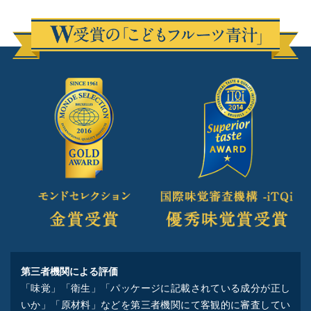
いと思いました。
ももんちゃん
新規購入
2018年5月8日
★★★★☆
利用歴：1ヶ月目
野菜嫌いの息子でも、フルーツ青汁は美味しい！と毎朝
欠かせません。
青汁が飲めるならと、少しずつ野菜にも
チャレンジしています。
みなみな
新規購入
2018年1月31日
★★★★★
利用歴：1ヶ月目
第三者機関による評価
「味覚」「衛生」「パッケージに記載されている成分が正し
家族の野菜不足が気になり、子供でも飲める青汁を探し
いか」「原材料」などを第三者機関にて客観的に審査してい