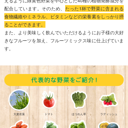
えるように緑黄色野菜を中心とした40種の植物発酵成分を
配合しています。そのため、
たった1杯で野菜に含まれる
食物繊維やミネラル、ビタミンなどの栄養素をしっかり摂
ることができます。
また、より美味しく飲んでいただけるようにお子様の大好
きなフルーツを加え、フルーツミックス味に仕上げていま
2017年12月15日
す。
大麦若葉
トマト
ほうれん草
ラディッシュ