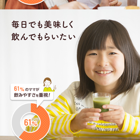
2018年12月10日
★★★★
利用歴：11ヶ月目
子供の野菜嫌いとおなかが気になり、始めました。味は
甘く、自分でマグカップに入れて牛乳を注いで混ぜるの
が楽しいようで喜んで飲んでいます。飲みきれないこと
もありますが、続けることが大事かと思い残りは私が飲
んでいます。始めてからはだいぶ改善されたように感じ
ます。商品を使った食べ方の紹介等があると嬉しいで
す。
これからも子供が飽きないように工夫しつつ続けた
いと思います。
ジュゴン
リピーター
2018年12月7日
★★★★★
利用歴：2ヶ月目