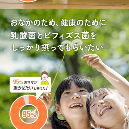
子供達は、美味しいと喜んで飲んでいます。偏食で心配
していましたがこれを飲んでくれている事で安心してい
ます。
親子ともに、ハッピーです！(^-^)文句のつけよう
がありません！
りおなお母さん
リピーター
2018年12月7日
★★★★★
利用歴：8ヶ月目
毎日残さず飲んでくれます