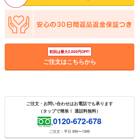
野菜不足が気になっており、はじめました。はじめは、
牛乳に混ぜて飲んでいましたが、最近はヨーグルトに混
ぜるのがお気に入りです。乳製品もあわせてとることが
でき、嬉しいです。味もよく、発送の頻度も調整でき、
ありがたいです。新しい黄色の味も楽しみです。
初回は最大2,000円OFF!
花菜ちゃんママ
新規購入
ご注文はこちらから
2018年5月30日
★★★★★
利用歴：1ヶ月目
スイミングを習っているので体づくりのためにカルシウ
ムなどが必要だと感じていたのと、野菜が苦手な娘に青
ご注文・お問い合わせはお電話でも承ります
汁を探していたらフルーツ青汁にたどり着き、試飲した
（タップで簡単！ 通話料無料）
ら気に入ってまた飲みたいと言ってくれたので始めまし
0120-672-678
た。
電話で、スタッフの方に相談した時にすごく丁寧に
ご注文：平日 9時〜19時
説明してくれて感じが良かったのでこの方から購入した