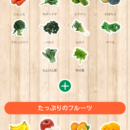
にんじん
モロヘイヤ
ピーマン
かぼちゃ
ブロッコリー
パセリ
セロリ
ケール
2017年11月29日
ちんげん菜
明日葉