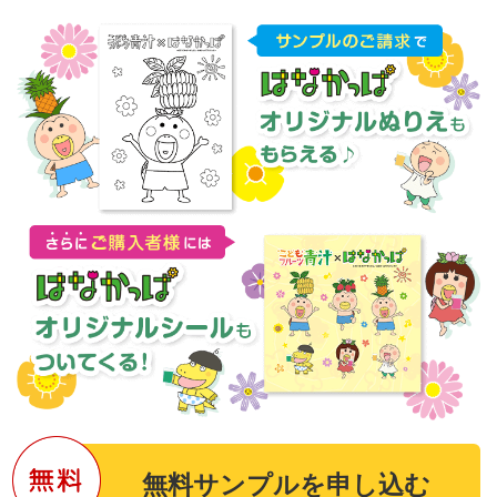
彦助ママ
リピーター
2018年9月12日
★★★★☆
利用歴：1年半〜2年未満
野菜不足が心配で飲み始めました。とても飲みやすいの
で、毎日牛乳に混ぜて飲んでいます。息子も娘もその日
の気分で、緑か赤を選ぶのが朝の習慣になりました。私
も美容のために、豆乳やヨーグルトに混ぜて毎日食して
います。
とても調子が良いので、家族みんなでこれから
も続けようと思います！
リオお母さん
リピーター
2018年9月15日
★★★★★
利用歴：6ヶ月目
無料サンプルを申し込む