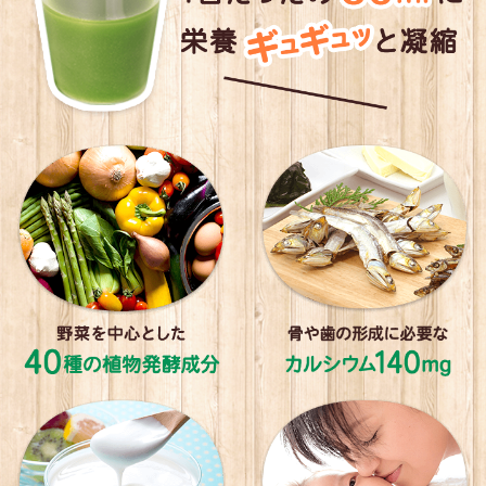
野菜不足を心配し、こどもフルーツ青汁を注文しまし
た。息子はヨーグルトに混ぜてたべるのがお気に入りで
す。味も気に入っています。
こちらの商品に出会って、
注文して良かったです。
そして今回はパッケージが大好
きなはなかっぱでよろこんでいます。これからもずっと
続いていきたいと思います。
れいえいママ
リピーター
2018年11月25日
★★★★★
利用歴：1年〜1年半以上
上の子が幼稚園へ入園し、風邪ばかりひいていたので、
野菜嫌いもあり食生活を改善したかった為に購入しまし
た。
私の食事作りも楽になり、美味しく続けられてい
るので助かっています。
ありがとうございます！