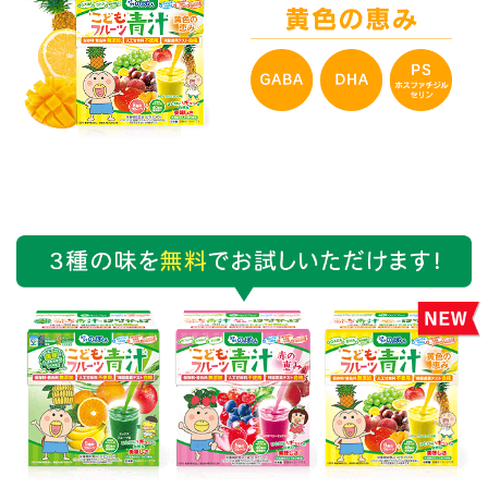
れるので良いのですが、野菜を食べないので子供の体が
心配で、ネットで調べてみたら、スクスクのっぽくんと
出会いました。その中でも青汁が気になり購入。最初は
嫌がっていましたが、美味しいとゴクゴク飲んでくれま
す。
子供が飲みやすい味で、少量で栄養が取れるのが凄
く嬉しいです。 また青汁を飲んでから、野菜を少し食
べれるようになりました！
本当に感謝です！これからも
お世話になります。
りおなお母さん
リピーター
2018年10月9日
★★★★★
利用歴：5ヶ月目
青汁をヨーグルトにかけて食べています。
味も美味しく
子供も毎日食べるのを楽しみにしています。