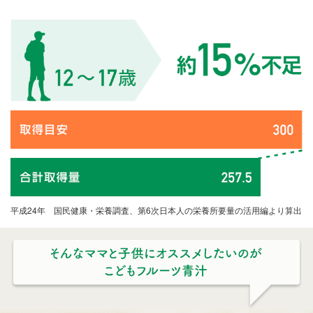
あとむ
新規購入
2018年1月24日
平成24年 国民健康・栄養調査、第6次日本人の栄養所要量の活用編より算出
★★★★☆
利用歴：1ヶ月目
こどもフルーツ青汁を定期購入させて頂いてます。
どん
なに良いものでも味が良くないと子供は進んで食しませ
んが、こちらの商品は栄養価が高いうえ、とても美味し
いので自ら進んで食してくれます。
私が忘れると子供か