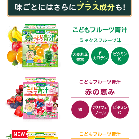
汁の事を教えていただきました。
飲めるか心配していま
したが、娘は美味しい美味しいと毎日寝る前に飲んでい
ます。 飲み始めてすぐ前よりも調子が良くなりまし
た。こどもフルーツ青汁のおかげだと思っています。
こ
れからも続けていこうと思います。娘も美味しい美味し
いと毎日飲んでくれますし、定期コースにしておくと発
送の時にメールが届くのでとても便利です。
ふゆママ
リピーター
2018年11月1日
★★★★★
利用歴：5ヶ月目
子供が偏食＋給食も食べないので、すごく困っていまし
た。おやつばかりではいけないと、試行錯誤して料理を
作りましたが、全然ダメ。とりあえず、白米は食べてく