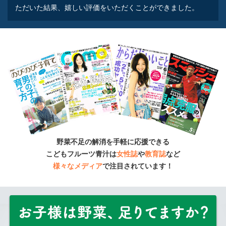
ていると、こちらの商品にたどり着きました。 子供が
ただいた結果、嬉しい評価をいただくことができました。
飲んでくれるか心配だったので、無料のサンプルがある
のが、すごくありがたかったです。
サンプルもすぐに届
き、子供達も美味しいといって喜んだので、飲み始めま
した。
バナナの香りが特にお気に入りのようで、毎日
欠かさず飲んでいます。
sukuko
新規購入
2018年1月29日
★★★★☆
利用歴：1ヶ月目
野菜不足の解消を手軽に応援できる
こどもフルーツ青汁は
女性誌
や
教育誌
など
お試しを注文し、さっそく2歳の子供に飲んでもらいま
様々なメディア
で注目されています！
したが、野菜嫌いなのでどうかな…としぶしぶ不安でし
たが、赤色のジューズをおかわり！というくらい好評で
した。
一日一杯を楽しみになってもらえるといいなぁと
思っています。
子供にウケが良かったという点と安心安